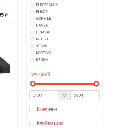
ELECTROLUX
ELIKOR
85
GORENJE
HANSA
HOMSair
INDESIT
JET AIR
KORTING
KRONA
LEX
Цена (руб)
MAUNFELD
OASIS
SHINDO
WEISSGAUFF
до
Эликор
В наличии
A
Клубная цена