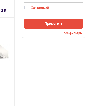
Со скидкой
12
Применить
все фильтры
A