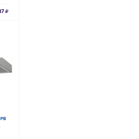
37
 PB
A