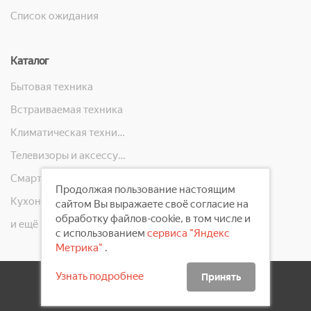
Список ожидания
Каталог
Бытовая техника
Встраиваемая техника
Климатическая техника
Телевизоры и аксессуары
Смартфоны, телефоны, планшеты, часы
Продолжая пользование настоящим
Кухонная техника
сайтом Вы выражаете своё согласие на
обработку файлов-cookie, в том числе и
и ещё 10 категорий
с использованием
сервиса "Яндекс
Метрика"
.
Узнать подробнее
Принять
2008 - 2026 ©
Первый Электронный Магазин