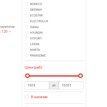
BONECO
DEERMA
ECOSTAR
ELECTROLUX
зультатов
Galaxy
: 120
HYUNDAI
KITFORT
LERAN
MARTA
PANASONIC
PHILIPS
Цена (руб)
POLARIS
Rombica
ROYAL
SCOOLE
до
SINBO
STADLER FORM
В наличии
STARWIND