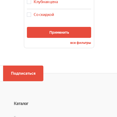
TEFAL
Клубная цена
Thermex
TIMBERK
Со скидкой
Xiaomi
ZANUSSI
РЕСАНТА
Применить
все фильтры
Подписаться
Каталог