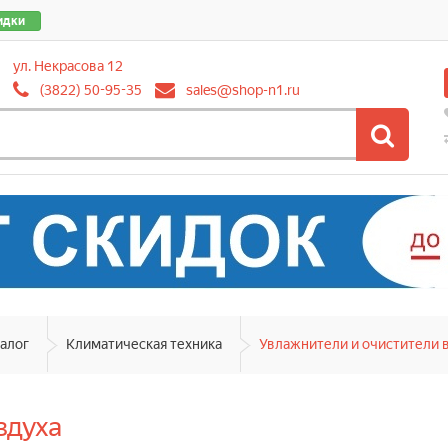
идки
ул. Некрасова 12
(3822) 50-95-35
sales@shop-n1.ru
алог
Климатическая техника
Увлажнители и очистители 
здуха