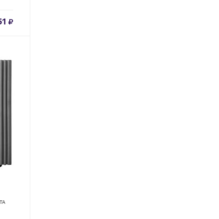
51
ТА