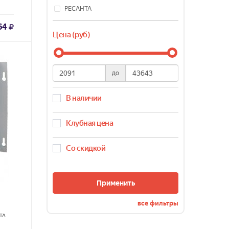
РЕСАНТА
64
Цена (руб)
до
В наличии
Клубная цена
Со скидкой
Применить
все фильтры
ТА