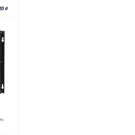
20
ТА