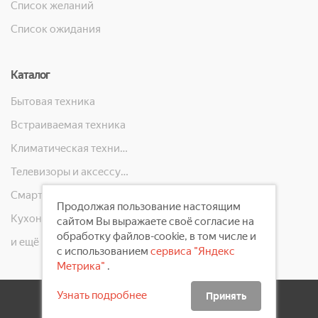
Список желаний
Список ожидания
Каталог
Бытовая техника
Встраиваемая техника
Климатическая техника
Телевизоры и аксессуары
Смартфоны, телефоны, планшеты, часы
Продолжая пользование настоящим
Кухонная техника
сайтом Вы выражаете своё согласие на
обработку файлов-cookie, в том числе и
и ещё 10 категорий
с использованием
сервиса "Яндекс
Метрика"
.
Узнать подробнее
Принять
2008 - 2026 ©
Первый Электронный Магазин