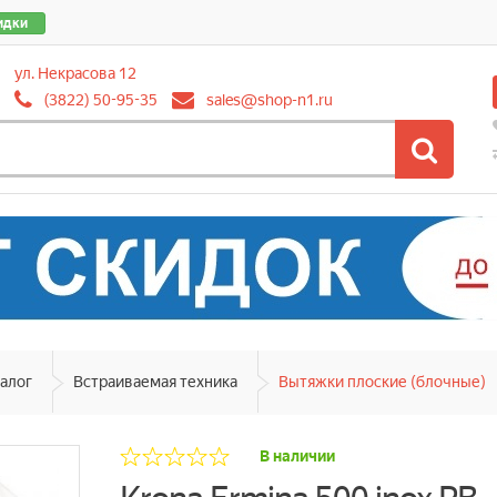
идки
ул. Некрасова 12
(3822) 50-95-35
sales@shop-n1.ru
алог
Встраиваемая техника
Вытяжки плоские (блочные)
В наличии