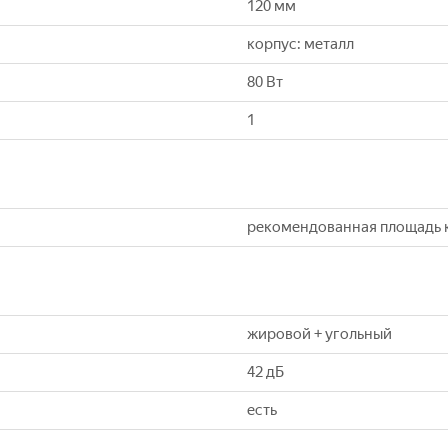
120 мм
корпус: металл
80 Вт
1
рекомендованная площадь к
жировой + угольный
42 дБ
есть