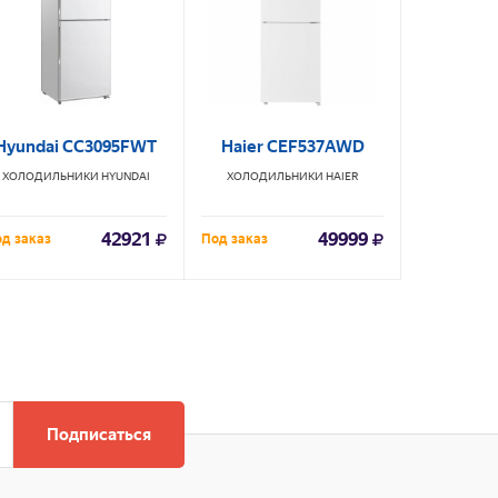
Hyundai CC3095FWT
Haier CEF537AWD
Бирю
ХОЛОДИЛЬНИКИ
HYUNDAI
ХОЛОДИЛЬНИКИ
HAIER
ХОЛОДИЛ
42921
49999
д заказ
Под заказ
В наличии
Подписаться