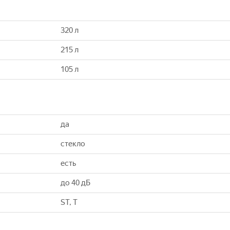
320 л
215 л
105 л
да
стекло
есть
до 40 дБ
ST, T