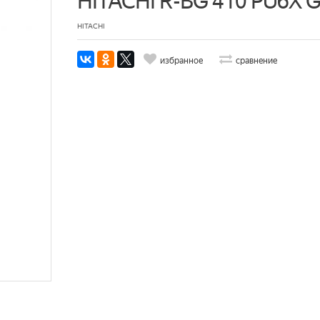
HITACHI R-BG 410 PU6X 
HITACHI
избранное
сравнение