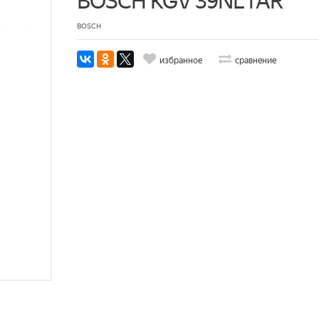
BOSCH KGV 39NL1AR
BOSCH
избранное
сравнение