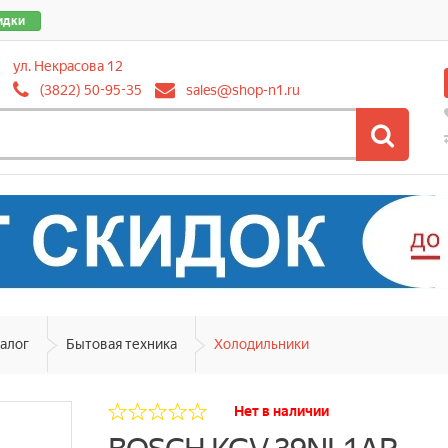
идки
ул. Некрасова 12
(3822) 50-95-35
sales@shop-n1.ru
алог
Бытовая техника
Холодильники
Нет в наличии