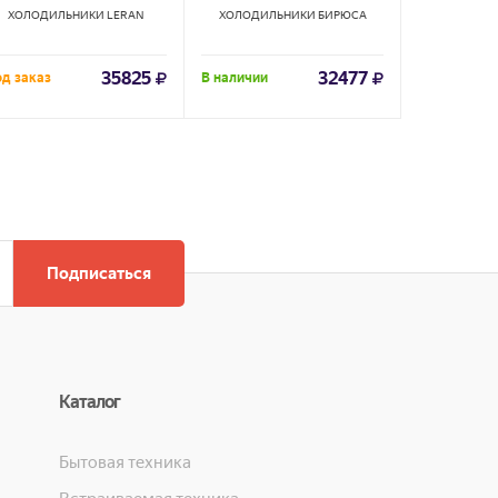
ХОЛОДИЛЬНИКИ
LERAN
ХОЛОДИЛЬНИКИ
БИРЮСА
ХОЛОДИ
35825
32477
д заказ
В наличии
Под заказ
Подписаться
Каталог
Бытовая техника