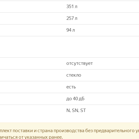
351 л
257 л
94 л
отсутствует
стекло
есть
до 40 дБ
N, SN, ST
лект поставки и страна производства без предварительного у
ичаться от указанных ранее.