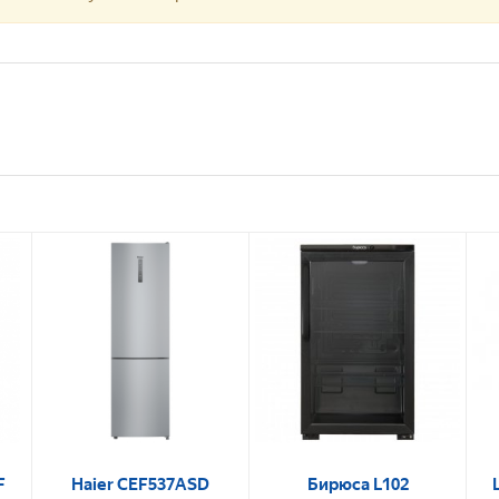
F
Haier CEF537ASD
Бирюса L102