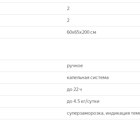
2
2
60x65x200 см
ручное
капельная система
до 22 ч
до 4.5 кг/cутки
суперзаморозка, индикация тем