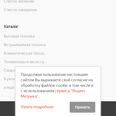
Список желаний
Список ожидания
Каталог
Бытовая техника
Встраиваемая техника
Климатическая техника
Телевизоры и аксессуары
Смартфоны, телефоны, планшеты, часы
Продолжая пользование настоящим
Кухонная техника
сайтом Вы выражаете своё согласие на
обработку файлов-cookie, в том числе и
и ещё 10 категорий
с использованием
сервиса "Яндекс
Метрика"
.
Узнать подробнее
Принять
2008 - 2026 ©
Первый Электронный Магазин