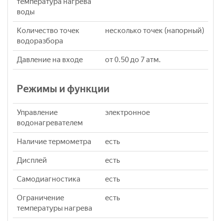
температура нагрева
воды
Количество точек
несколько точек (напорный)
водоразбора
Давление на входе
от 0.50 до 7 атм.
Режимы и функции
Управление
электронное
водонагревателем
Наличие термометра
eсть
Дисплей
eсть
Самодиагностика
eсть
Ограничение
eсть
температуры нагрева