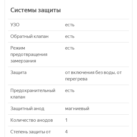
Системы защиты
УЗО
eсть
Обратный клапан
eсть
Режим
eсть
предотвращения
замерзания
Защита
от включения без воды, от
перегрева
Предохранительный
eсть
клапан
Защитный анод
магниевый
Количество анодов
1
Степень защиты от
4