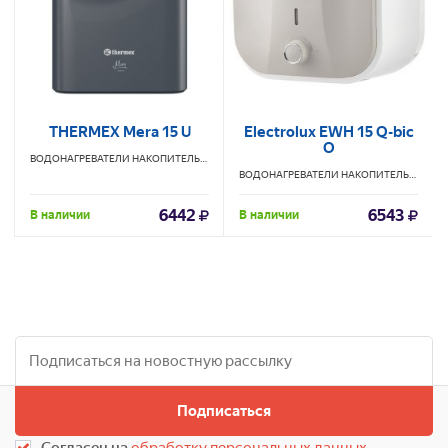
THERMEX Mera 15 U
Electrolux EWH 15 Q-bic
O
ВОДОНАГРЕВАТЕЛИ НАКОПИТЕЛЬНЫЕ
THERMEX
ВОДОНАГРЕВАТЕЛИ НАКОПИТЕЛЬНЫЕ
EL
6442
6543
В наличии
В наличии
Подписаться