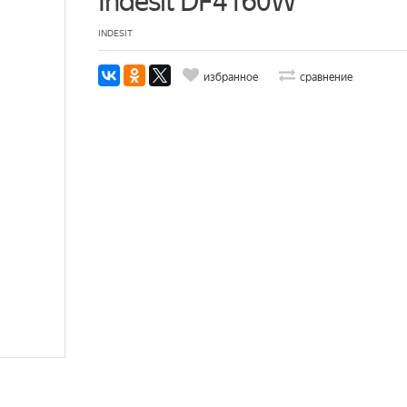
Indesit DF4160W
INDESIT
избранное
сравнение