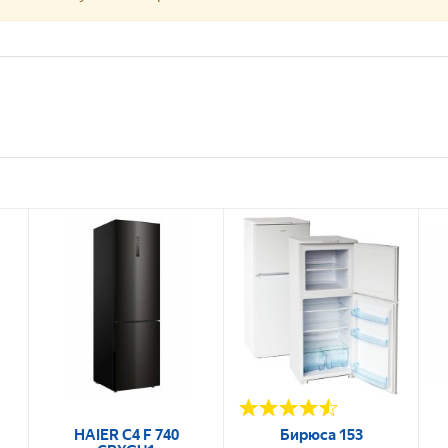
HAIER C4 F 740
Бирюса 153