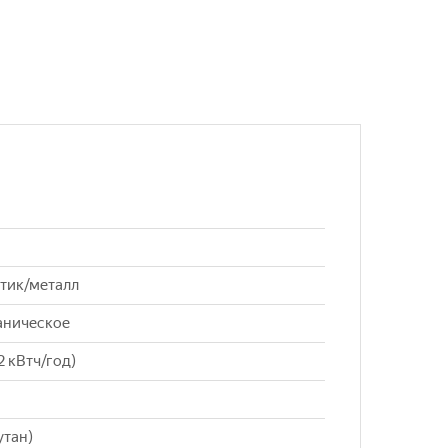
стик/металл
аническое
2 кВтч/год)
утан)