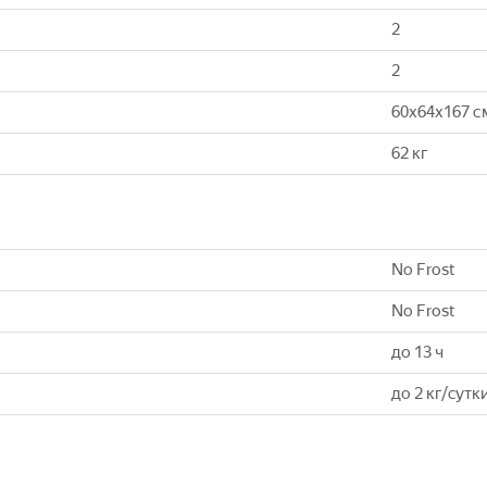
2
2
60x64x167 с
62 кг
No Frost
No Frost
до 13 ч
до 2 кг/cутк