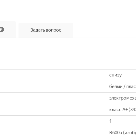
9
Задать вопрос
снизу
белый / пла
электромех
класс A+ (34
1
R600a (изоб