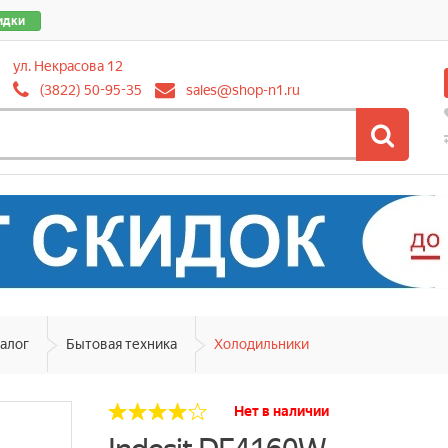
идки
ул. Некрасова 12
(3822) 50-95-35
sales@shop-n1.ru
алог
Бытовая техника
Холодильники
Нет в наличии