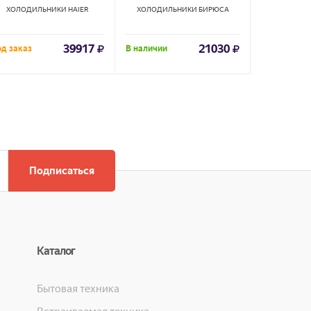
ХОЛОДИЛЬНИКИ
HAIER
ХОЛОДИЛЬНИКИ
БИРЮСА
ХОЛОДИ
39917
21030
д заказ
В наличии
Под заказ
Подписаться
Каталог
Бытовая техника