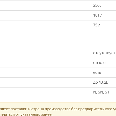
256 л
181 л
75 л
отсутствует
стекло
есть
до 43 дБ
N, SN, ST
лект поставки и страна производства без предварительного у
ичаться от указанных ранее.