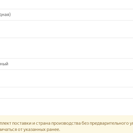
дная)
тный
лект поставки и страна производства без предварительного у
ичаться от указанных ранее.