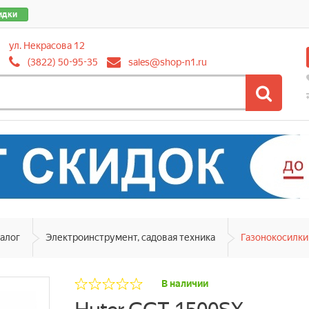
идки
ул. Некрасова 12
(3822) 50-95-35
sales@shop-n1.ru
алог
Электроинструмент, садовая техника
Газонокосилки
В наличии