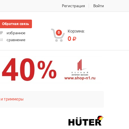
Регистрация
Войти
Обратная связь
Корзина:
0
избранное
0
сравнение
 и триммеры