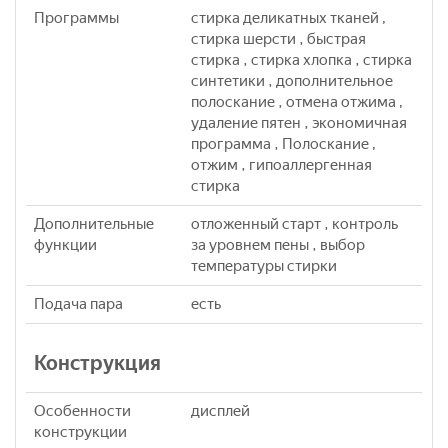
Программы
стирка деликатных тканей ,
стирка шерсти , быстрая
стирка , стирка хлопка , стирка
синтетики , дополнительное
полоскание , отмена отжима ,
удаление пятен , экономичная
программа , Полоскание ,
отжим , гипоаллергенная
стирка
Дополнительные
отложенный старт , контроль
функции
за уровнем пены , выбор
температуры стирки
Подача пара
eсть
Конструкция
Особенности
дисплей
конструкции