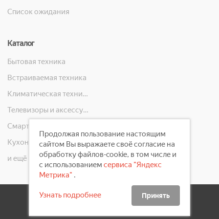
Список ожидания
Каталог
Бытовая техника
Встраиваемая техника
Климатическая техника
Телевизоры и аксессуары
Смартфоны, телефоны, планшеты, часы
Продолжая пользование настоящим
Кухонная техника
сайтом Вы выражаете своё согласие на
обработку файлов-cookie, в том числе и
и ещё 10 категорий
с использованием
сервиса "Яндекс
Метрика"
.
Узнать подробнее
Принять
2008 - 2026 ©
Первый Электронный Магазин