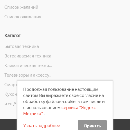
Список желаний
Список ожидания
Каталог
Бытовая техника
Встраиваемая техника
Климатическая техника
Телевизоры и аксессуары
Смартфоны, телефоны, планшеты, часы
Продолжая пользование настоящим
Кухонная техника
сайтом Вы выражаете своё согласие на
обработку файлов-cookie, в том числе и
и ещё 10 категорий
с использованием
сервиса "Яндекс
Метрика"
.
Узнать подробнее
Принять
2008 - 2026 ©
Первый Электронный Магазин