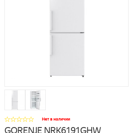
Нет в наличии
GORENJE NRK6191GHW