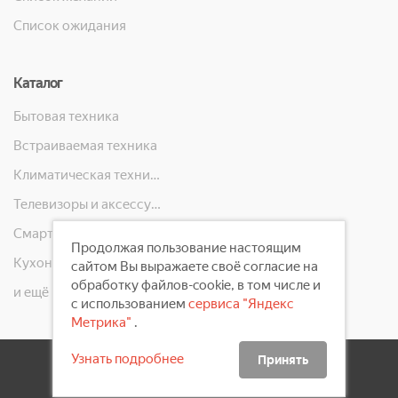
Список ожидания
Каталог
Бытовая техника
Встраиваемая техника
Климатическая техника
Телевизоры и аксессуары
Смартфоны, телефоны, планшеты, часы
Продолжая пользование настоящим
Кухонная техника
сайтом Вы выражаете своё согласие на
обработку файлов-cookie, в том числе и
и ещё 10 категорий
с использованием
сервиса "Яндекс
Метрика"
.
Узнать подробнее
Принять
2008 - 2026 ©
Первый Электронный Магазин