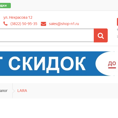
идки
ул. Некрасова 12
(3822) 50-95-35
sales@shop-n1.ru
алог
LARA