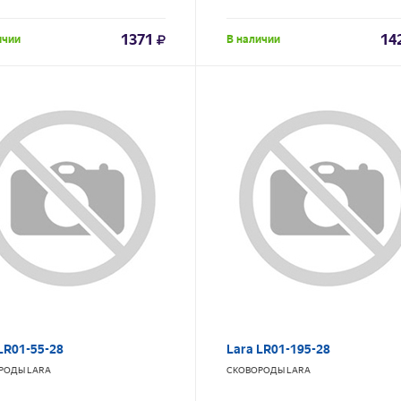
1371
14
ичии
В наличии
LR01-55-28
Lara LR01-195-28
РОДЫ
LARA
СКОВОРОДЫ
LARA