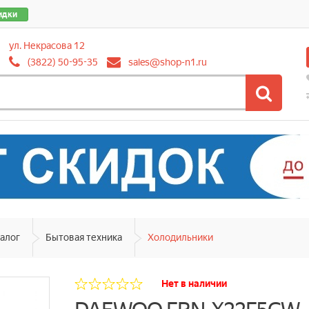
идки
ул. Некрасова 12
(3822) 50-95-35
sales@shop-n1.ru
алог
Бытовая техника
Холодильники
Нет в наличии