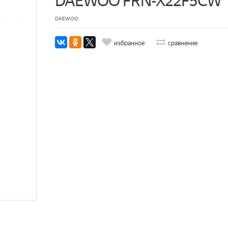
DAEWOO FRN-X22F5CW
DAEWOO
избранное
сравнение