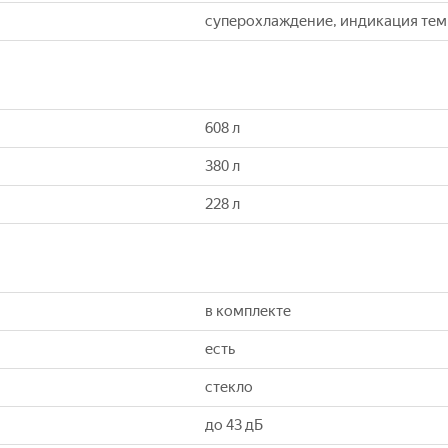
суперохлаждение, индикация те
608 л
380 л
228 л
в комплекте
есть
стекло
до 43 дБ