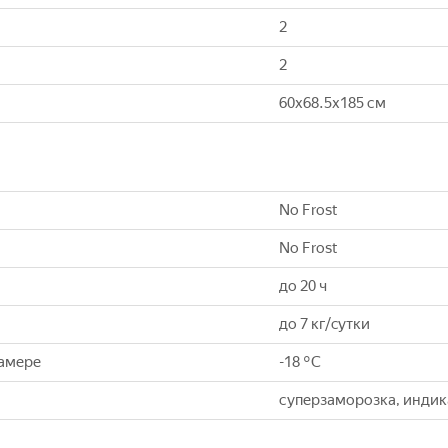
2
2
60x68.5x185 см
No Frost
No Frost
до 20 ч
до 7 кг/cутки
камере
-18 °C
суперзаморозка, инди