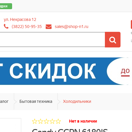
идки
ул. Некрасова 12
(3822) 50-95-35
sales@shop-n1.ru
алог
Бытовая техника
Холодильники
Нет в наличии