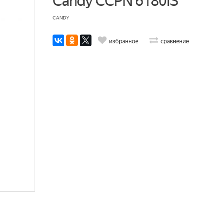
Candy CCPN 6180IS
CANDY
избранное
сравнение