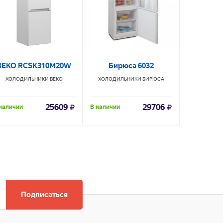
BEKO RCSK310M20W
Бирюса 6032
HAIER C
ХОЛОДИЛЬНИКИ
BEKO
ХОЛОДИЛЬНИКИ
БИРЮСА
ХОЛОДИ
25609
29706
наличии
В наличии
Под заказ
Подписаться