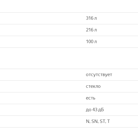
316 л
216 л
100 л
отсутствует
стекло
есть
до 43 дБ
N, SN, ST, T