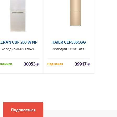
LERAN CBF 203 W NF
HAIER CEF536CGG
Бир
ХОЛОДИЛЬНИКИ
LERAN
ХОЛОДИЛЬНИКИ
HAIER
ХОЛОДИЛ
30053
39917
наличии
Под заказ
В наличии
Подписаться