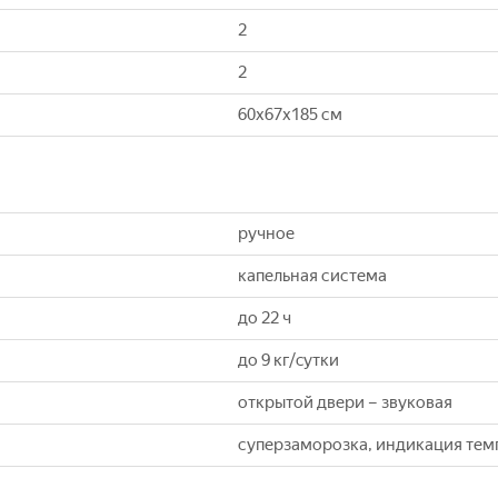
2
2
60x67x185 см
ручное
капельная система
до 22 ч
до 9 кг/cутки
открытой двери – звуковая
суперзаморозка, индикация тем