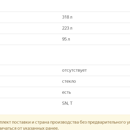
318 л
223 л
95 л
отсутствует
стекло
есть
SN, T
лект поставки и страна производства без предварительного у
ичаться от указанных ранее.