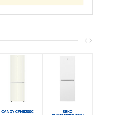
CANDY CFN6200C
BEKO
Бирю