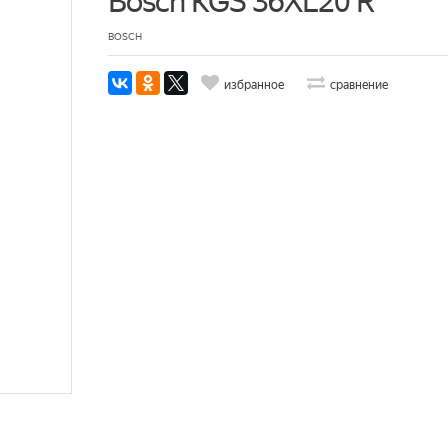
Bosch KGS 36XL20 R
BOSCH
избранное
сравнение