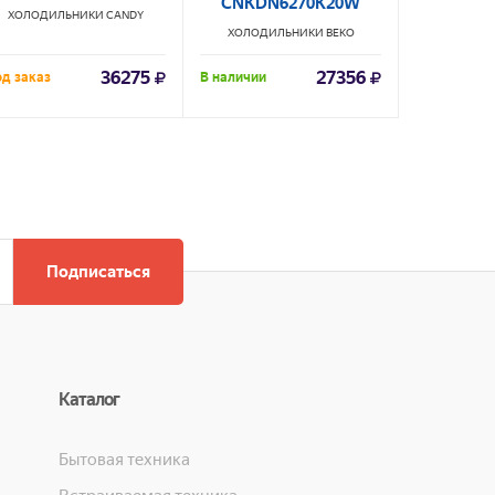
CNKDN6270K20W
ХОЛОДИЛЬНИКИ
CANDY
ХОЛОДИЛ
ХОЛОДИЛЬНИКИ
BEKO
36275
27356
д заказ
В наличии
Под заказ
Подписаться
Каталог
Бытовая техника