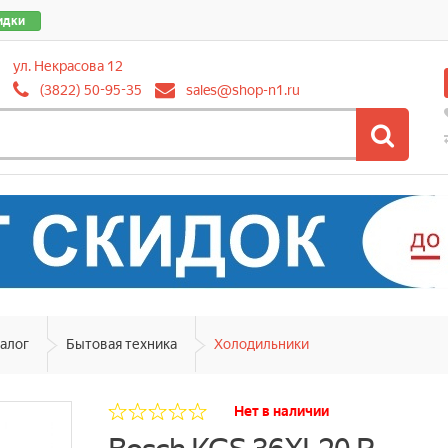
идки
ул. Некрасова 12
(3822) 50-95-35
sales@shop-n1.ru
алог
Бытовая техника
Холодильники
Нет в наличии