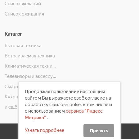
Список желаний
Список ожидания
Каталог
Бытовая техника
Встраиваемая техника
Климатическая техника
Телевизоры и аксессуары
Смартфоны, телефоны, планшеты, часы
Продолжая пользование настоящим
Кухонная техника
сайтом Вы выражаете своё согласие на
обработку файлов-cookie, в том числе и
и ещё 10 категорий
с использованием
сервиса "Яндекс
Метрика"
.
Узнать подробнее
Принять
2008 - 2026 ©
Первый Электронный Магазин