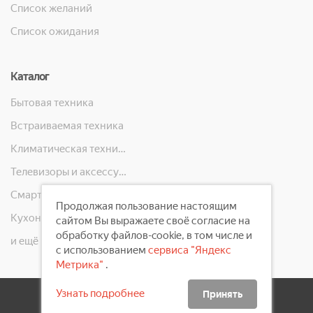
Список желаний
Список ожидания
Каталог
Бытовая техника
Встраиваемая техника
Климатическая техника
Телевизоры и аксессуары
Смартфоны, телефоны, планшеты, часы
Продолжая пользование настоящим
Кухонная техника
сайтом Вы выражаете своё согласие на
обработку файлов-cookie, в том числе и
и ещё 10 категорий
с использованием
сервиса "Яндекс
Метрика"
.
Узнать подробнее
Принять
2008 - 2026 ©
Первый Электронный Магазин