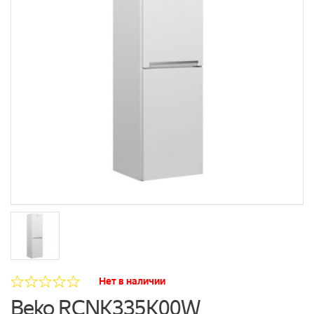
Нет в наличии
Beko RCNK335K00W