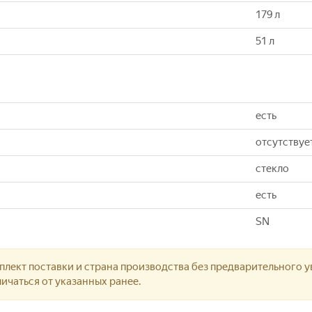
179 л
51 л
есть
отсутствуе
стекло
есть
SN
лект поставки и страна производства без предварительного у
ичаться от указанных ранее.