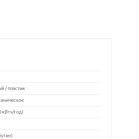
й / пластик
ханическое
0 кВтч/год)
бутан)