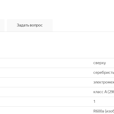
Задать вопрос
сверху
серебристы
электроме
класс A (29
1
R600a (изо