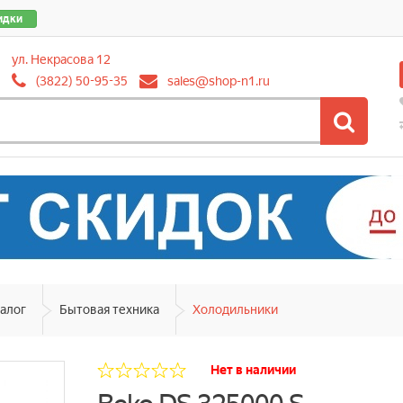
идки
ул. Некрасова 12
(3822) 50-95-35
sales@shop-n1.ru
алог
Бытовая техника
Холодильники
Нет в наличии