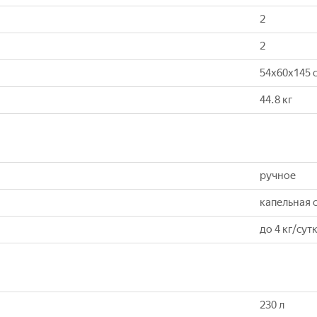
2
2
54x60x145 
44.8 кг
ручное
капельная 
до 4 кг/cут
230 л