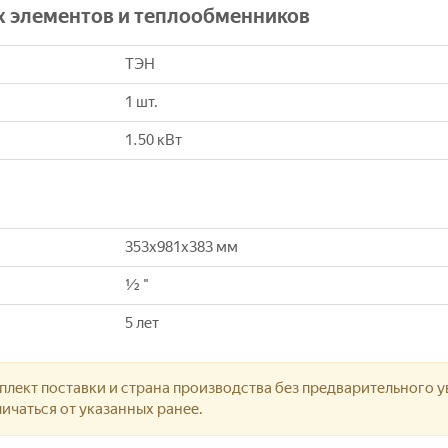
х элементов и теплообменников
ТЭН
1 шт.
1.50 кВт
353x981x383 мм
½ "
5 лет
лект поставки и страна производства без предварительного у
ичаться от указанных ранее.