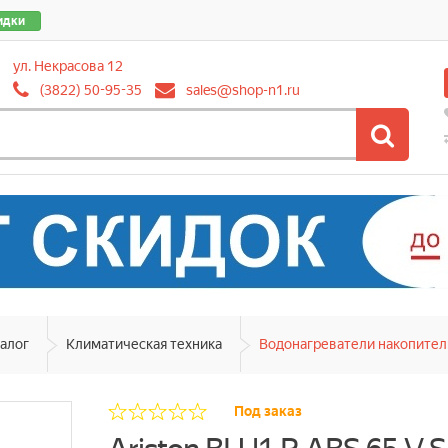
идки
ул. Некрасова 12
(3822) 50-95-35
sales@shop-n1.ru
алог
Климатическая техника
Водонагреватели накопите
Под заказ