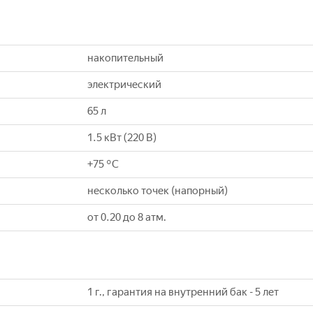
накопительный
электрический
65 л
1.5 кВт (220 В)
+75 °С
несколько точек (напорный)
от 0.20 до 8 атм.
1 г., гарантия на внутренний бак - 5 лет