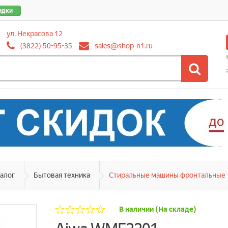
идки
ул. Некрасова 12
(3822) 50-95-35
sales@shop-n1.ru
алог
Бытовая техника
Стиральные машины фронтальные
В наличии (На складе)