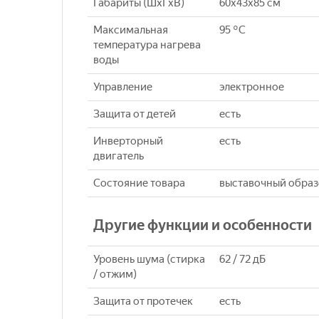
Габариты (ШxГxВ)
60x43x85 см
Максимальная
95 °C
температура нагрева
воды
Управление
электронное
Защита от детей
eсть
Инверторный
eсть
двигатель
Состояние товара
выставочный образе
Другие функции и особенности
Уровень шума (стирка
62 / 72 дБ
/ отжим)
Защита от протечек
есть