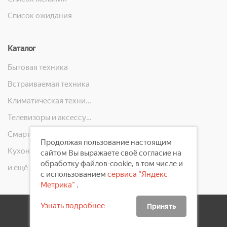
Список ожидания
Каталог
Бытовая техника
Встраиваемая техника
Климатическая техника
Телевизоры и аксессуары
Смартфоны, телефоны, планшеты, часы
Продолжая пользование настоящим
Кухонная техника
сайтом Вы выражаете своё согласие на
обработку файлов-cookie, в том числе и
и ещё 10 категорий
с использованием
сервиса "Яндекс
Метрика"
.
Узнать подробнее
Принять
2008 - 2026 ©
Первый Электронный Магазин