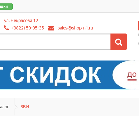
идки
ул. Некрасова 12
(3822) 50-95-35
sales@shop-n1.ru
алог
ЗВИ