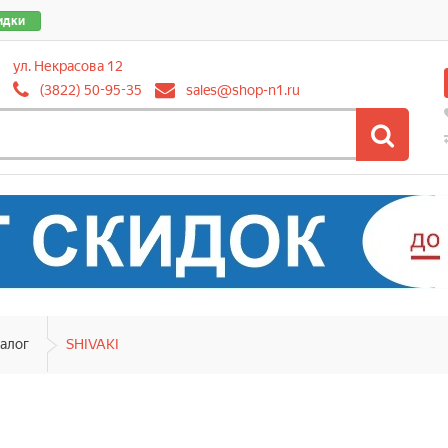
идки
ул. Некрасова 12
(3822) 50-95-35
sales@shop-n1.ru
алог
SHIVAKI