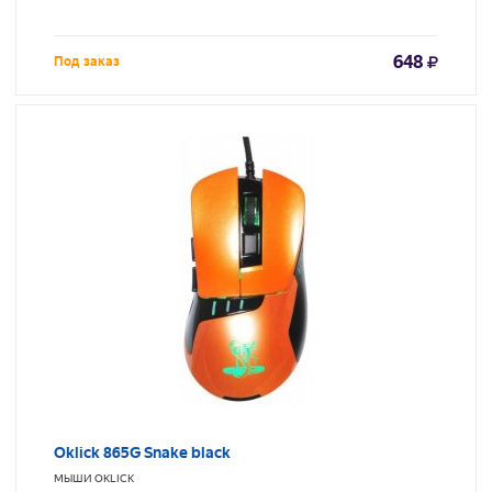
648
Под заказ
Oklick 865G Snake black
МЫШИ
OKLICK