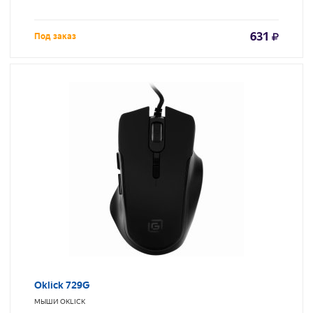
631
Под заказ
Oklick 729G
МЫШИ
OKLICK