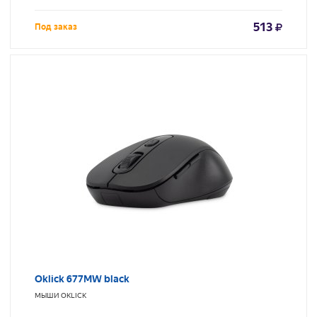
513
Под заказ
Oklick 677MW black
МЫШИ
OKLICK