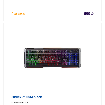
699
Под заказ
Oklick 710GM black
МЫШИ
OKLICK