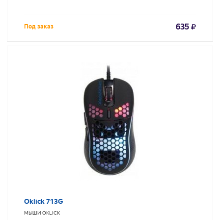
635
Под заказ
Oklick 713G
МЫШИ
OKLICK