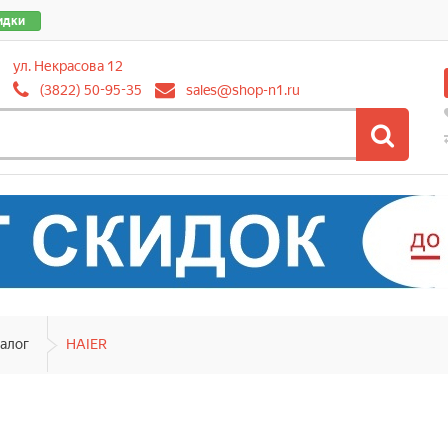
идки
ул. Некрасова 12
(3822) 50-95-35
sales@shop-n1.ru
алог
HAIER