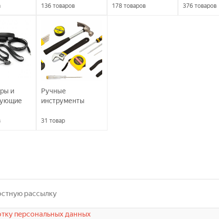
а
136
товаров
178
товаров
376
товаров
ры и
Ручные
вующие
инструменты
в
31
товар
тку персональных данных