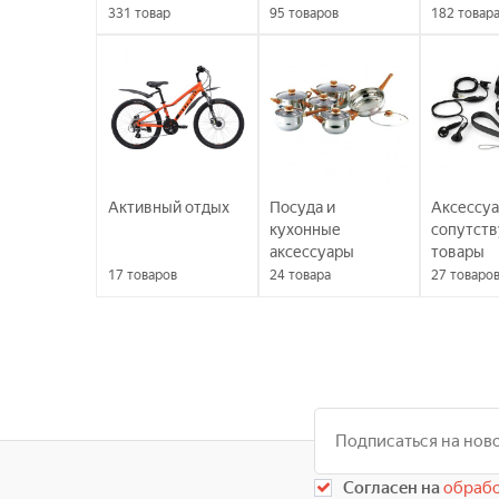
331
товар
95
товаров
182
товар
Активный отдых
Посуда и
Аксессуа
кухонные
сопутст
аксессуары
товары
17
товаров
24
товара
27
товаро
Согласен на
обрабо