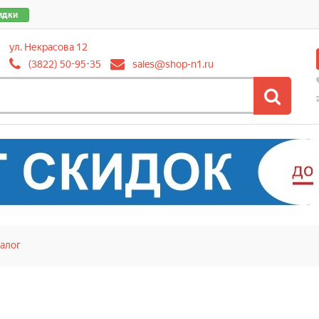
идки
ул. Некрасова 12
(3822) 50-95-35
sales@shop-n1.ru
алог