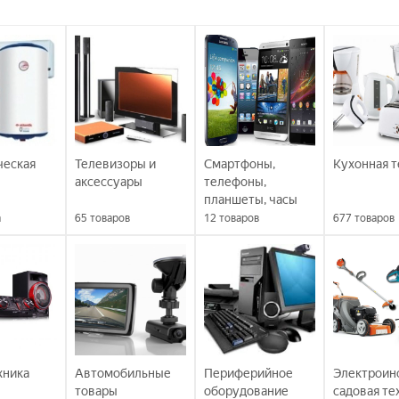
ческая
Телевизоры и
Смартфоны,
Кухонная т
аксессуары
телефоны,
планшеты, часы
а
65
товаров
12
товаров
677
товаров
хника
Автомобильные
Периферийное
Электроин
товары
оборудование
садовая те