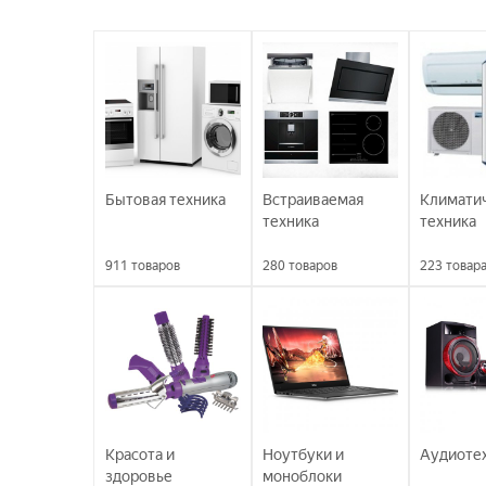
Бытовая техника
Встраиваемая
Климати
техника
техника
911
товаров
280
товаров
223
товар
Красота и
Ноутбуки и
Аудиоте
здоровье
моноблоки