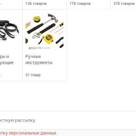
а
136
товаров
178
товаров
376
товаров
ры и
Ручные
вующие
инструменты
в
31
товар
тку персональных данных