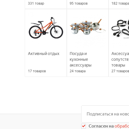
331
товар
95
товаров
182
товар
Активный отдых
Посуда и
Аксессуа
кухонные
сопутст
аксессуары
товары
17
товаров
24
товара
27
товаро
Согласен на
обрабо