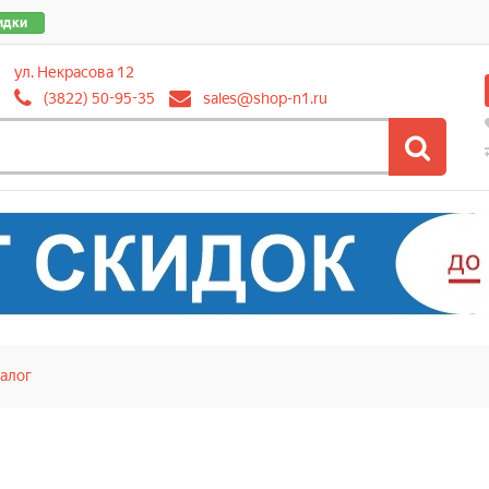
идки
ул. Некрасова 12
(3822) 50-95-35
sales@shop-n1.ru
алог