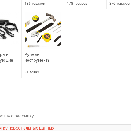
а
136
товаров
178
товаров
376
товаров
ры и
Ручные
вующие
инструменты
в
31
товар
тку персональных данных