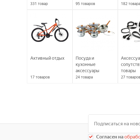
331
товар
95
товаров
182
товар
Активный отдых
Посуда и
Аксессуа
кухонные
сопутст
аксессуары
товары
17
товаров
24
товара
27
товаро
Согласен на
обрабо