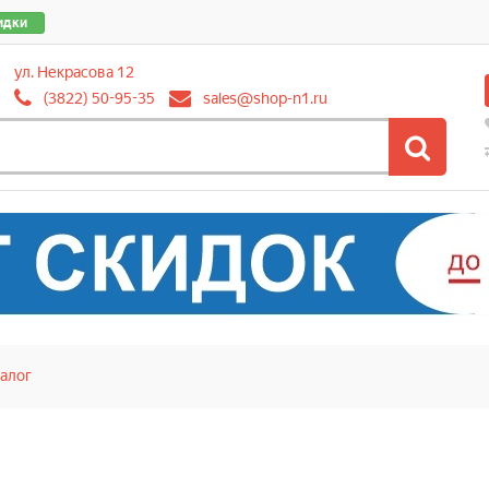
идки
ул. Некрасова 12
(3822) 50-95-35
sales@shop-n1.ru
алог