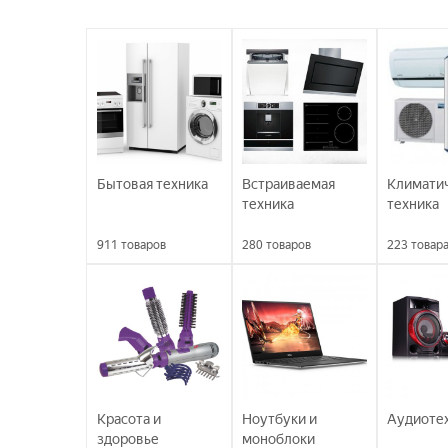
Бытовая техника
Встраиваемая
Климати
техника
техника
911
товаров
280
товаров
223
товар
Красота и
Ноутбуки и
Аудиоте
здоровье
моноблоки