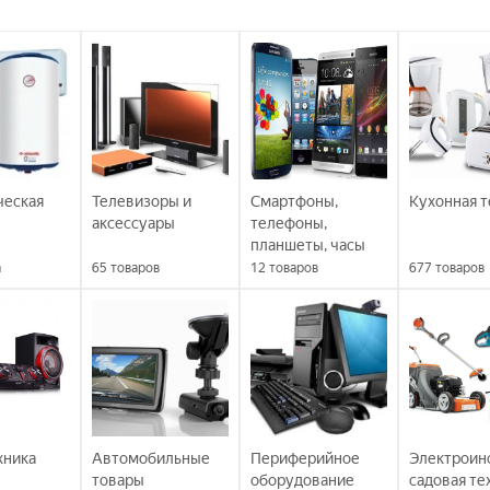
ческая
Телевизоры и
Смартфоны,
Кухонная т
аксессуары
телефоны,
планшеты, часы
а
65
товаров
12
товаров
677
товаров
хника
Автомобильные
Периферийное
Электроин
товары
оборудование
садовая те