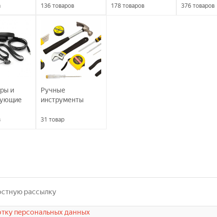
а
136
товаров
178
товаров
376
товаров
ры и
Ручные
вующие
инструменты
в
31
товар
тку персональных данных