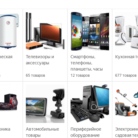
ческая
Телевизоры и
Смартфоны,
Кухонная т
аксессуары
телефоны,
планшеты, часы
а
65
товаров
12
товаров
677
товаров
хника
Автомобильные
Периферийное
Электроин
товары
оборудование
садовая те