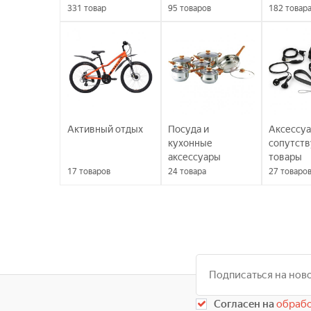
331
товар
95
товаров
182
товар
Активный отдых
Посуда и
Аксессуа
кухонные
сопутст
аксессуары
товары
17
товаров
24
товара
27
товаро
Согласен на
обрабо