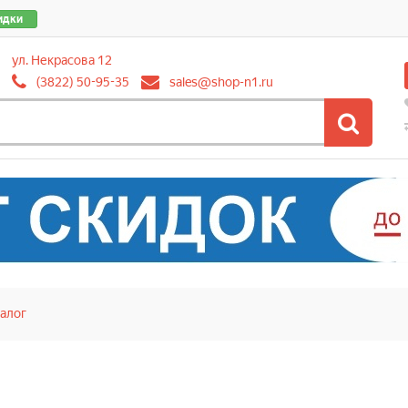
идки
ул. Некрасова 12
(3822) 50-95-35
sales@shop-n1.ru
алог