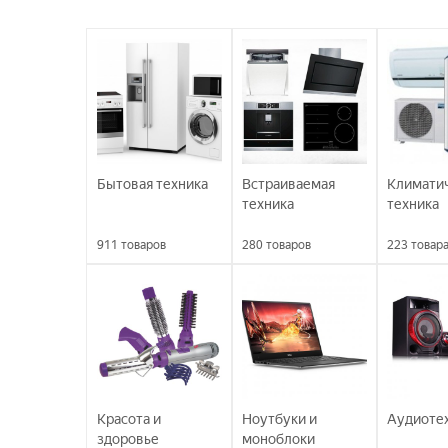
Бытовая техника
Встраиваемая
Климати
техника
техника
911
товаров
280
товаров
223
товар
Красота и
Ноутбуки и
Аудиоте
здоровье
моноблоки