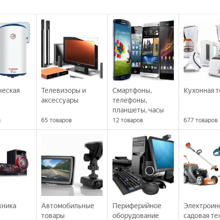
ческая
Телевизоры и
Смартфоны,
Кухонная т
аксессуары
телефоны,
планшеты, часы
а
65
товаров
12
товаров
677
товаров
хника
Автомобильные
Периферийное
Электроин
товары
оборудование
садовая те