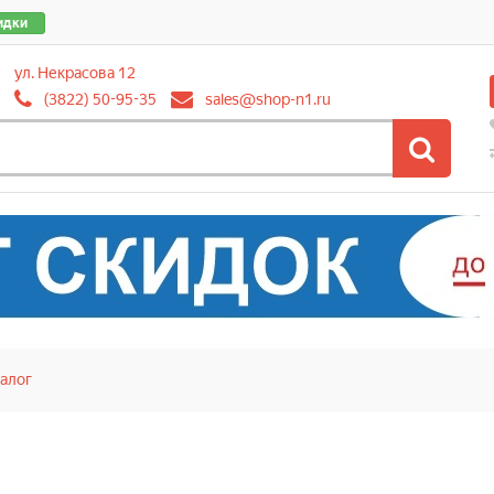
идки
ул. Некрасова 12
(3822) 50-95-35
sales@shop-n1.ru
алог