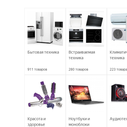
Бытовая техника
Встраиваемая
Климати
техника
техника
911
товаров
280
товаров
223
товар
Красота и
Ноутбуки и
Аудиоте
здоровье
моноблоки