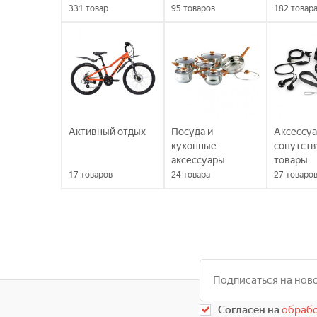
331
товар
95
товаров
182
товар
Активный отдых
Посуда и
Аксессуа
кухонные
сопутст
аксессуары
товары
17
товаров
24
товара
27
товаро
Согласен на
обрабо