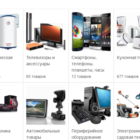
ческая
Телевизоры и
Смартфоны,
Кухонная т
аксессуары
телефоны,
планшеты, часы
а
65
товаров
12
товаров
677
товаров
хника
Автомобильные
Периферийное
Электроин
товары
оборудование
садовая те