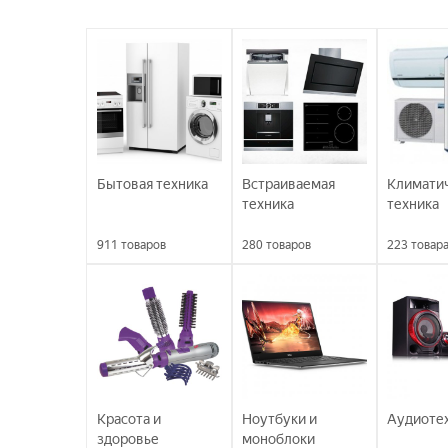
Бытовая техника
Встраиваемая
Климати
техника
техника
911
товаров
280
товаров
223
товар
Красота и
Ноутбуки и
Аудиоте
здоровье
моноблоки