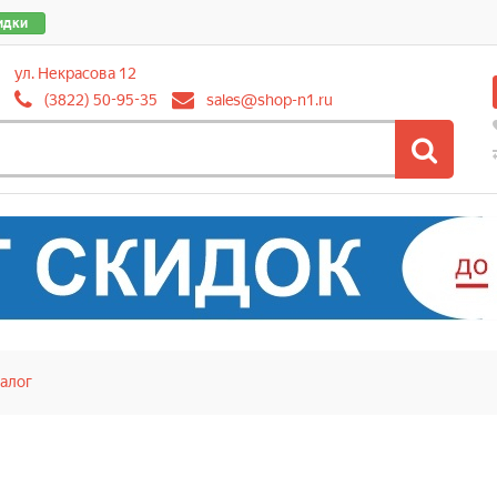
идки
ул. Некрасова 12
(3822) 50-95-35
sales@shop-n1.ru
алог