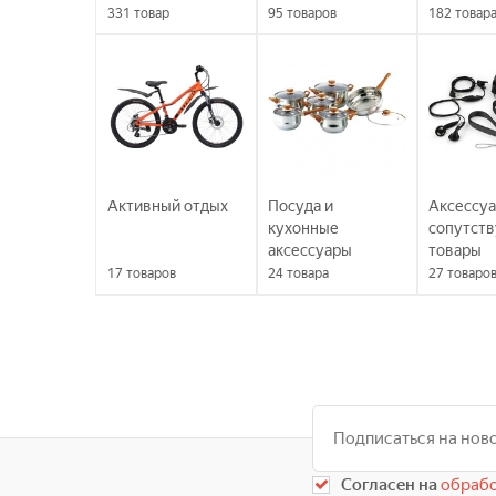
331
товар
95
товаров
182
товар
Активный отдых
Посуда и
Аксессуа
кухонные
сопутст
аксессуары
товары
17
товаров
24
товара
27
товаро
Согласен на
обрабо