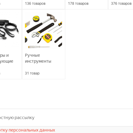
а
136
товаров
178
товаров
376
товаров
ры и
Ручные
вующие
инструменты
в
31
товар
тку персональных данных