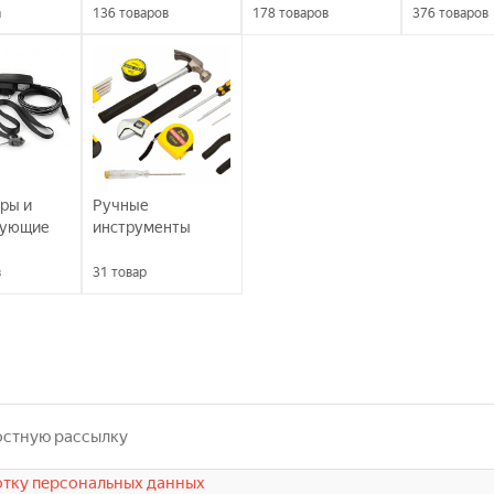
а
136
товаров
178
товаров
376
товаров
ры и
Ручные
вующие
инструменты
в
31
товар
тку персональных данных