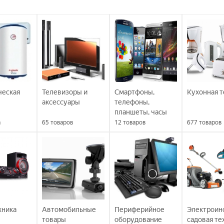
ческая
Телевизоры и
Смартфоны,
Кухонная т
аксессуары
телефоны,
планшеты, часы
а
65
товаров
12
товаров
677
товаров
хника
Автомобильные
Периферийное
Электроин
товары
оборудование
садовая те