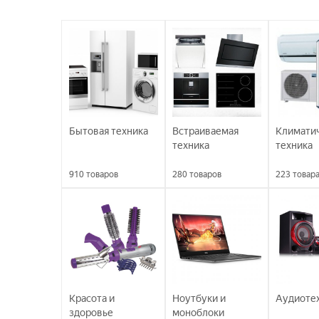
Бытовая техника
Встраиваемая
Климати
техника
техника
910
товаров
280
товаров
223
товар
Красота и
Ноутбуки и
Аудиоте
здоровье
моноблоки