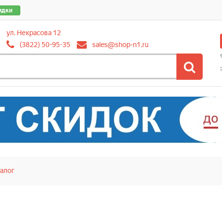
идки
ул. Некрасова 12
(3822) 50-95-35
sales@shop-n1.ru
алог