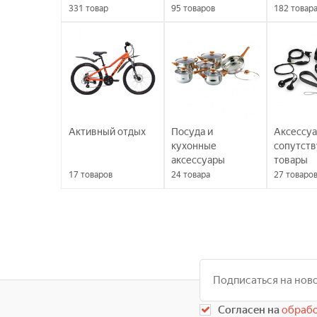
331
товар
95
товаров
182
товар
Активный отдых
Посуда и
Аксессуа
кухонные
сопутст
аксессуары
товары
17
товаров
24
товара
27
товаро
Согласен на
обрабо