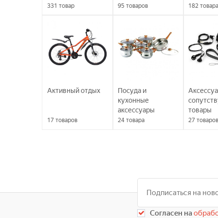
331
товар
95
товаров
182
товар
Активный отдых
Посуда и
Аксессуа
кухонные
сопутст
аксессуары
товары
17
товаров
24
товара
27
товаро
Согласен на
обрабо