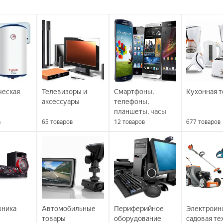
ческая
Телевизоры и
Смартфоны,
Кухонная т
аксессуары
телефоны,
планшеты, часы
а
65
товаров
12
товаров
677
товаров
хника
Автомобильные
Периферийное
Электроин
товары
оборудование
садовая те