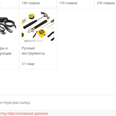
а
136
товаров
178
товаров
376
товаров
ры и
Ручные
вующие
инструменты
в
31
товар
тку персональных данных