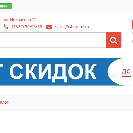
идки
ул. Некрасова 12
(3822) 50-95-35
sales@shop-n1.ru
алог