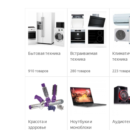
Бытовая техника
Встраиваемая
Климати
техника
техника
910
товаров
280
товаров
223
товар
Красота и
Ноутбуки и
Аудиоте
здоровье
моноблоки