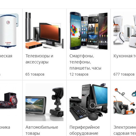
ческая
Телевизоры и
Смартфоны,
Кухонная т
аксессуары
телефоны,
планшеты, часы
а
65
товаров
12
товаров
677
товаров
хника
Автомобильные
Периферийное
Электроин
товары
оборудование
садовая те