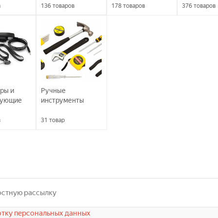
а
136
товаров
178
товаров
376
товаров
ры и
Ручные
вующие
инструменты
в
31
товар
тку персональных данных