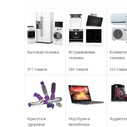
Бытовая техника
Встраиваемая
Климати
техника
техника
911
товаров
280
товаров
223
товар
Красота и
Ноутбуки и
Аудиоте
здоровье
моноблоки