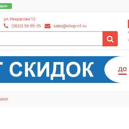
идки
ул. Некрасова 12
(3822) 50-95-35
sales@shop-n1.ru
алог