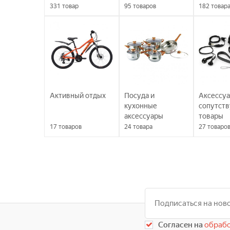
331
товар
95
товаров
182
товар
Активный отдых
Посуда и
Аксессуа
кухонные
сопутст
аксессуары
товары
17
товаров
24
товара
27
товаро
Согласен на
обрабо