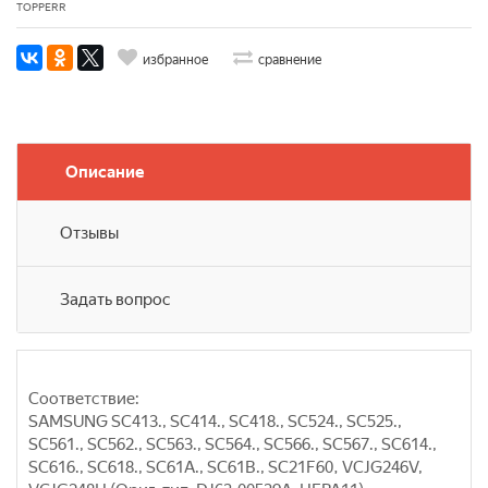
TOPPERR
избранное
сравнение
Описание
Отзывы
Задать вопрос
Соответствие:
SAMSUNG SC413., SC414., SC418., SC524., SC525.,
SC561., SC562., SC563., SC564., SC566., SC567., SC614.,
SC616., SC618., SC61A., SC61B., SC21F60, VCJG246V,