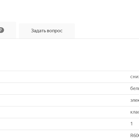
7
Задать вопрос
сни
бел
эле
кла
1
R60