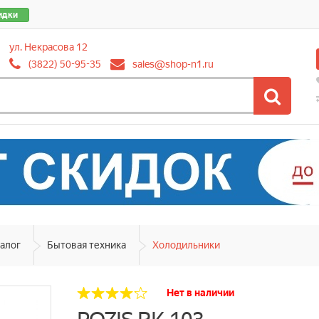
идки
ул. Некрасова 12
(3822) 50-95-35
sales@shop-n1.ru
алог
Бытовая техника
Холодильники
Нет в наличии