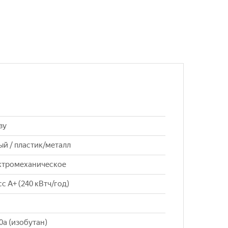
зу
ый / пластик/металл
ктромеханическое
сс A+ (240 кВтч/год)
0a (изобутан)