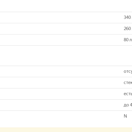
340 
260 
80 л
отс
сте
ест
до 
N