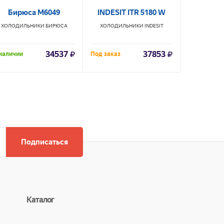
Бирюса М6049
INDESIT ITR 5180 W
Indes
ХОЛОДИЛЬНИКИ
БИРЮСА
ХОЛОДИЛЬНИКИ
INDESIT
ХОЛОДИЛ
34537
37853
наличии
Под заказ
Под заказ
Подписаться
Каталог