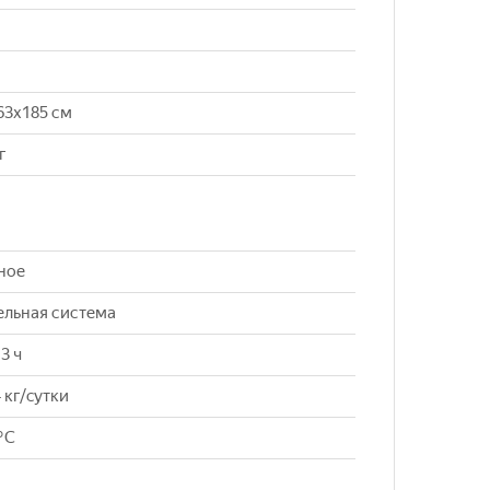
63x185 см
г
ное
ельная система
3 ч
 кг/cутки
°C