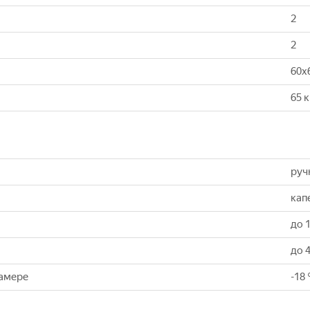
2
2
60x
65 к
руч
кап
до 1
до 4
камере
-18 