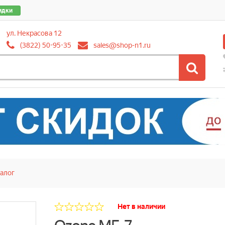
идки
ул. Некрасова 12
(3822) 50-95-35
sales@shop-n1.ru
алог
Нет в наличии