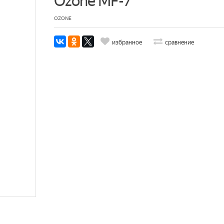
Ozone MF-7
OZONE
избранное
сравнение