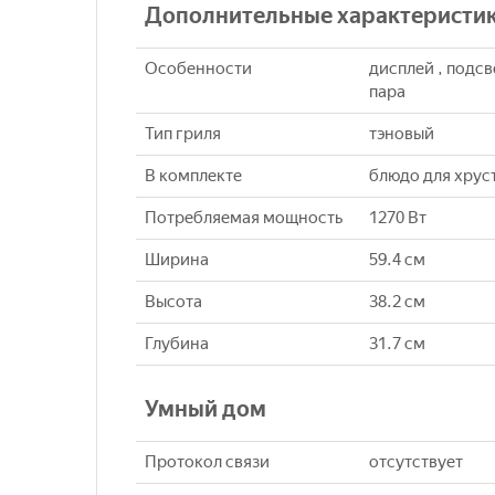
Дополнительные характеристи
Особенности
дисплей , подсв
пара
Тип гриля
тэновый
В комплекте
блюдо для хрус
Потребляемая мощность
1270 Вт
Ширина
59.4 см
Высота
38.2 см
Глубина
31.7 см
Умный дом
Протокол связи
отсутствует