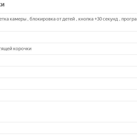
ки
етка камеры , блокировка от детей , кнопка +30 секунд , прог
тящей корочки