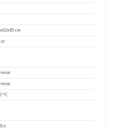
x62x85 см
 кг
учное
учное
2 °C
9 л