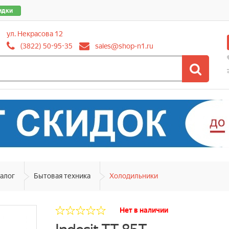
идки
ул. Некрасова 12
(3822) 50-95-35
sales@shop-n1.ru
алог
Бытовая техника
Холодильники
Нет в наличии