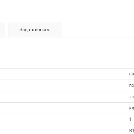
Задать вопрос
с
по
э
кл
1
R1