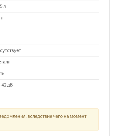
5 л
 л
сутствует
еталл
ть
 42 дБ
ведомления, вследствие чего на момент