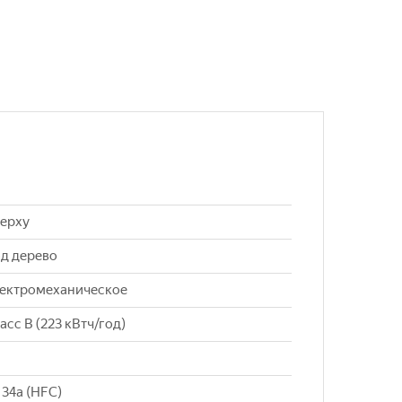
верху
д дерево
лектромеханическое
асс B (223 кВтч/год)
34a (HFC)