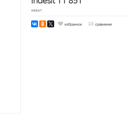
Indesit TT 85T
INDESIT
избранное
сравнение