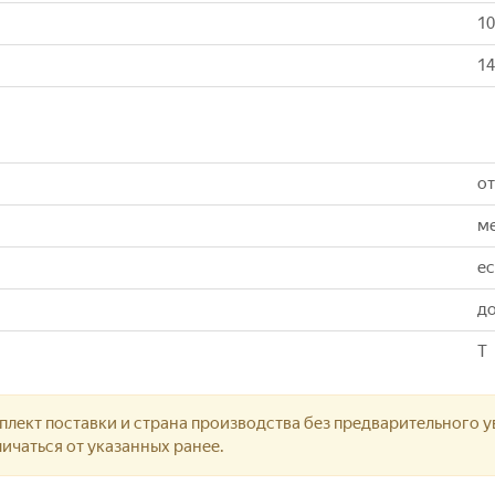
10
14
от
м
ес
до
T
лект поставки и страна производства без предварительного у
ичаться от указанных ранее.