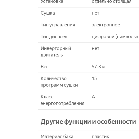
Установка
отдельно стоящая
Сушка
нет
Тип управления
электронное
Тип дисплея
цифровой (символьн
Инверторный
нет
двигатель
Вес
57.3 кг
Количество
15
программ сушки
Класс
A
энергопотребления
Другие функции и особенности
Материал бака
пластик