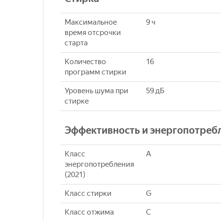
Максимальное
9 ч
время отсрочки
старта
Количество
16
программ стирки
Уровень шума при
59 дБ
стирке
Эффективность и энергопотреб
Класс
A
энергопотребления
(2021)
Класс стирки
G
Класс отжима
C