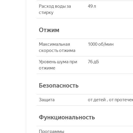
Расход воды за
49 л
стирку
Отжим
Максимальная
1000 об/мин
скорость отжима
Уровень шума при
76 дБ
отжиме
Безопасность
Защита
от детей , от протече
Функциональность
Программы