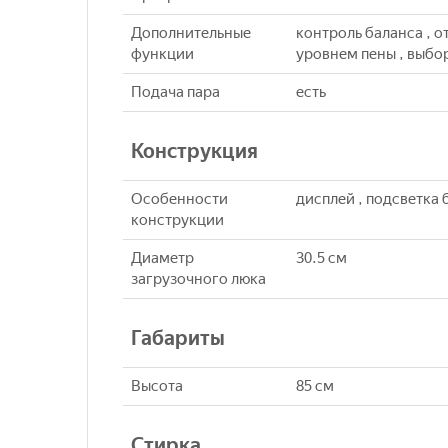
Дополнительные
контроль баланса , о
функции
уровнем пены , выбо
Подача пара
eсть
Конструкция
Особенности
дисплей , подсветка
конструкции
Диаметр
30.5 см
загрузочного люка
Габариты
Высота
85 см
Стирка