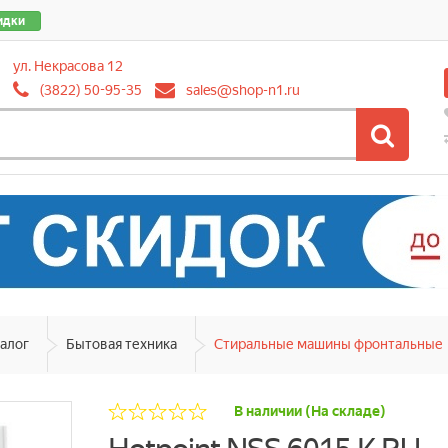
идки
ул. Некрасова 12
(3822) 50-95-35
sales@shop-n1.ru
алог
Бытовая техника
Стиральные машины фронтальные
В наличии (На складе)