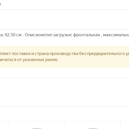
м
а: 42.50 см , Описаниетип загрузки: фронтальная , максимальная
лект поставки и страна производства без предварительного у
ичаться от указанных ранее.